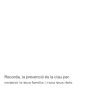
Recorda, la prevenció és la clau per 
protegir la teva família i casa teva dels 
incendis. Instal·la detectors de fum a 
cada pis de casa teva i revisa les 
seves bateries regularment per 
assegurar-te que estiguin en 