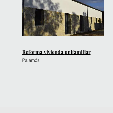
Reforma
vivienda
unif
amiliar
P
alamós